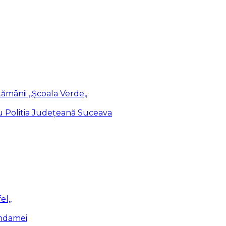
ămânii ,,Școala Verde,,
cu Politia Județeană Suceava
el,,
endamei