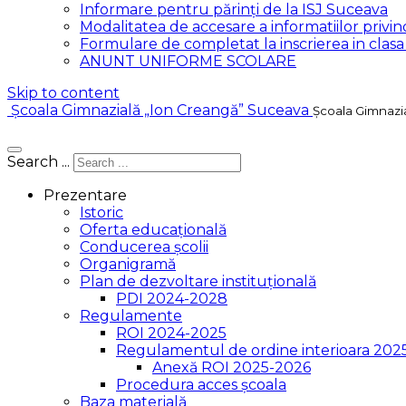
Informare pentru părinți de la ISJ Suceava
Modalitatea de accesare a informatiilor privind
Formulare de completat la inscrierea in clas
ANUNT UNIFORME SCOLARE
Skip to content
Școala Gimnazială „Ion Creangă” Suceava
Școala Gimnazi
Search ...
Prezentare
Istoric
Oferta educațională
Conducerea școlii
Organigramă
Plan de dezvoltare instituțională
PDI 2024-2028
Regulamente
ROI 2024-2025
Regulamentul de ordine interioara 202
Anexă ROI 2025-2026
Procedura acces școala
Baza materială