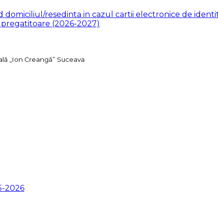
 domiciliul/resedinta in cazul cartii electronice de identi
a pregatitoare (2026-2027)
ală „Ion Creangă” Suceava
5-2026