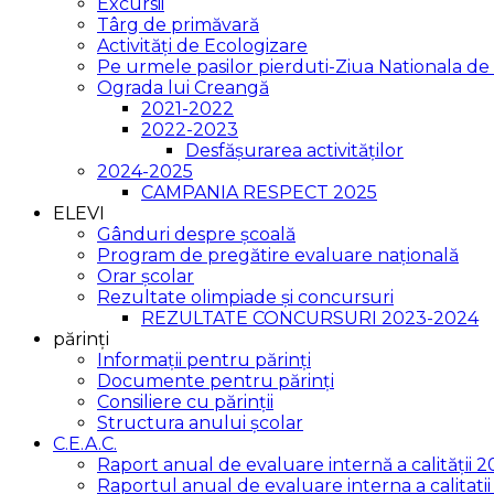
Excursii
Târg de primăvară
Activități de Ecologizare
Pe urmele pasilor pierduti-Ziua Nationala 
Ograda lui Creangă
2021-2022
2022-2023
Desfășurarea activităților
2024-2025
CAMPANIA RESPECT 2025
ELEVI
Gânduri despre școală
Program de pregătire evaluare națională
Orar școlar
Rezultate olimpiade și concursuri
REZULTATE CONCURSURI 2023-2024
părinți
Informații pentru părinți
Documente pentru părinți
Consiliere cu părinții
Structura anului școlar
C.E.A.C.
Raport anual de evaluare internă a calității 
Raportul anual de evaluare interna a calitat