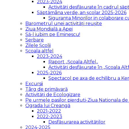
2023-2024
Activități desfășurate în cadrul săpt
Săptămâna verde, an școlar 2025-2026
Siguranța Minorilor in colaborare 
Barometrul unei activități reușite
Ziua Mondială a Apei
Să-l iubim pe Eminescu!
Serbare
Zilele Școlii
Școala altfel
2023-2024
Raport ,,Școala Altfel,,
Activități desfășurate în ,,Școala Altf
2025-2026
Spectacol pe axa de echilibru a K
Excursii
Târg de primăvară
Activități de Ecologizare
Pe urmele pasilor pierduti-Ziua Nationala 
Ograda lui Creangă
2021-2022
2022-2023
Desfășurarea activităților
2024-2025