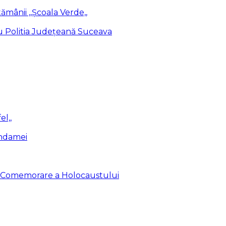
ămânii ,,Școala Verde,,
cu Politia Județeană Suceava
el,,
endamei
de Comemorare a Holocaustului