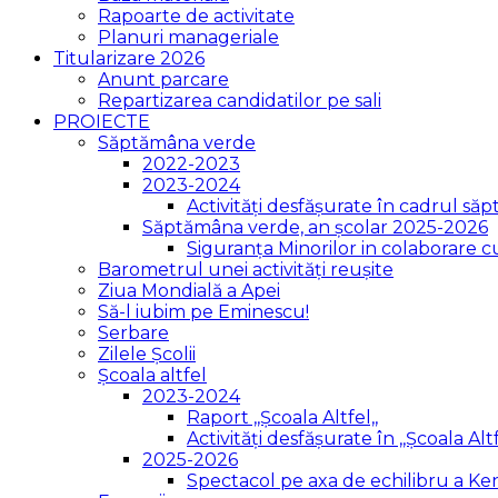
Rapoarte de activitate
Planuri manageriale
Titularizare 2026
Anunt parcare
Repartizarea candidatilor pe sali
PROIECTE
Săptămâna verde
2022-2023
2023-2024
Activități desfășurate în cadrul săpt
Săptămâna verde, an școlar 2025-2026
Siguranța Minorilor in colaborare 
Barometrul unei activități reușite
Ziua Mondială a Apei
Să-l iubim pe Eminescu!
Serbare
Zilele Școlii
Școala altfel
2023-2024
Raport ,,Școala Altfel,,
Activități desfășurate în ,,Școala Altf
2025-2026
Spectacol pe axa de echilibru a K