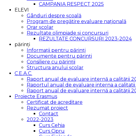
CAMPANIA RESPECT 2025
ELEVI
Gânduri despre școală
Program de pregătire evaluare națională
Orar școlar
Rezultate olimpiade și concursuri
REZULTATE CONCURSURI 2023-2024
părinți
Informații pentru părinți
Documente pentru părinți
Consiliere cu părinții
Structura anului școlar
C.E.A.C.
Raport anual de evaluare internă a calității 
Raportul anual de evaluare interna a calitat
Raport anual de evaluare internă a calității 
Proiecte Erasmus
Certificat de acreditare
Rezumat proiect
Contact
2022-2023
Curs Cehia
Curs Cipru