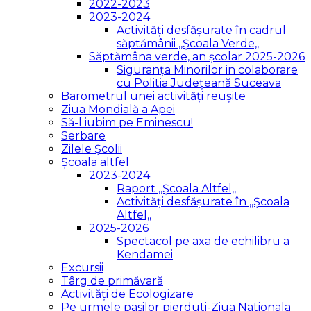
2022-2023
2023-2024
Activități desfășurate în cadrul
săptămânii ,,Școala Verde,,
Săptămâna verde, an școlar 2025-2026
Siguranța Minorilor in colaborare
cu Politia Județeană Suceava
Barometrul unei activități reușite
Ziua Mondială a Apei
Să-l iubim pe Eminescu!
Serbare
Zilele Școlii
Școala altfel
2023-2024
Raport ,,Școala Altfel,,
Activități desfășurate în ,,Școala
Altfel,,
2025-2026
Spectacol pe axa de echilibru a
Kendamei
Excursii
Târg de primăvară
Activități de Ecologizare
Pe urmele pasilor pierduti-Ziua Nationala