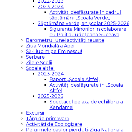
2022-2023
2023-2024
Activități desfășurate în cadrul
săptămânii ,,Școala Verde,,
Săptămâna verde, an școlar 2025-2026
Siguranța Minorilor in colaborare
cu Politia Județeană Suceava
Barometrul unei activități reușite
Ziua Mondială a Apei
Să-l iubim pe Eminescu!
Serbare
Zilele Școlii
Școala altfel
2023-2024
Raport ,,Școala Altfel,,
Activități desfășurate în ,,Școala
Altfel,,
2025-2026
Spectacol pe axa de echilibru a
Kendamei
Excursii
Târg de primăvară
Activități de Ecologizare
Pe urmele pasilor pierduti-Ziua Nationala