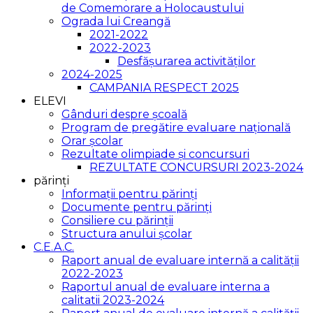
de Comemorare a Holocaustului
Ograda lui Creangă
2021-2022
2022-2023
Desfășurarea activităților
2024-2025
CAMPANIA RESPECT 2025
ELEVI
Gânduri despre școală
Program de pregătire evaluare națională
Orar școlar
Rezultate olimpiade și concursuri
REZULTATE CONCURSURI 2023-2024
părinți
Informații pentru părinți
Documente pentru părinți
Consiliere cu părinții
Structura anului școlar
C.E.A.C.
Raport anual de evaluare internă a calității
2022-2023
Raportul anual de evaluare interna a
calitatii 2023-2024