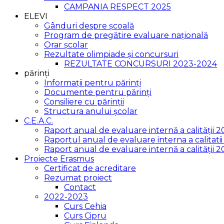
CAMPANIA RESPECT 2025
ELEVI
Gânduri despre școală
Program de pregătire evaluare națională
Orar școlar
Rezultate olimpiade și concursuri
REZULTATE CONCURSURI 2023-2024
părinți
Informații pentru părinți
Documente pentru părinți
Consiliere cu părinții
Structura anului școlar
C.E.A.C.
Raport anual de evaluare internă a calității 
Raportul anual de evaluare interna a calitat
Raport anual de evaluare internă a calității 
Proiecte Erasmus
Certificat de acreditare
Rezumat proiect
Contact
2022-2023
Curs Cehia
Curs Cipru