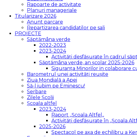
Rapoarte de activitate
Planuri manageriale
Titularizare 2026
Anunt parcare
Repartizarea candidatilor pe sali
PROIECTE
Săptămâna verde
2022-2023
2023-2024
Activități desfășurate în cadrul săpt
Săptămâna verde, an școlar 2025-2026
Siguranța Minorilor in colaborare 
Barometrul unei activități reușite
Ziua Mondială a Apei
Să-l iubim pe Eminescu!
Serbare
Zilele Școlii
Școala altfel
2023-2024
Raport ,,Școala Altfel,,
Activități desfășurate în ,,Școala Altf
2025-2026
Spectacol pe axa de echilibru a K