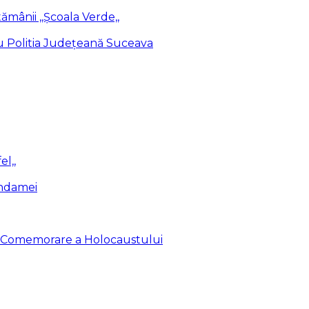
ămânii ,,Școala Verde,,
cu Politia Județeană Suceava
el,,
endamei
de Comemorare a Holocaustului