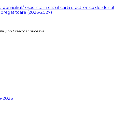
 domiciliul/resedinta in cazul cartii electronice de identi
a pregatitoare (2026-2027)
ală „Ion Creangă” Suceava
5-2026