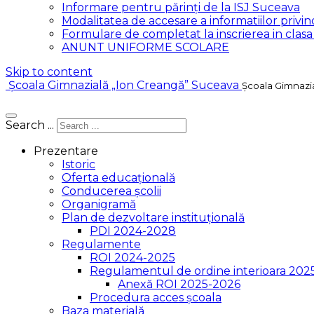
Informare pentru părinți de la ISJ Suceava
Modalitatea de accesare a informatiilor privind
Formulare de completat la inscrierea in clas
ANUNT UNIFORME SCOLARE
Skip to content
Școala Gimnazială „Ion Creangă” Suceava
Școala Gimnazi
Search ...
Prezentare
Istoric
Oferta educațională
Conducerea școlii
Organigramă
Plan de dezvoltare instituțională
PDI 2024-2028
Regulamente
ROI 2024-2025
Regulamentul de ordine interioara 202
Anexă ROI 2025-2026
Procedura acces școala
Baza materială