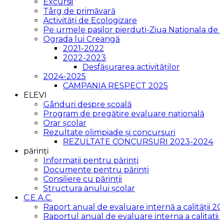
Excursii
Târg de primăvară
Activități de Ecologizare
Pe urmele pasilor pierduti-Ziua Nationala 
Ograda lui Creangă
2021-2022
2022-2023
Desfășurarea activităților
2024-2025
CAMPANIA RESPECT 2025
ELEVI
Gânduri despre școală
Program de pregătire evaluare națională
Orar școlar
Rezultate olimpiade și concursuri
REZULTATE CONCURSURI 2023-2024
părinți
Informații pentru părinți
Documente pentru părinți
Consiliere cu părinții
Structura anului școlar
C.E.A.C.
Raport anual de evaluare internă a calității 
Raportul anual de evaluare interna a calitat