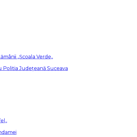
ămânii ,,Școala Verde,,
cu Politia Județeană Suceava
el,,
endamei