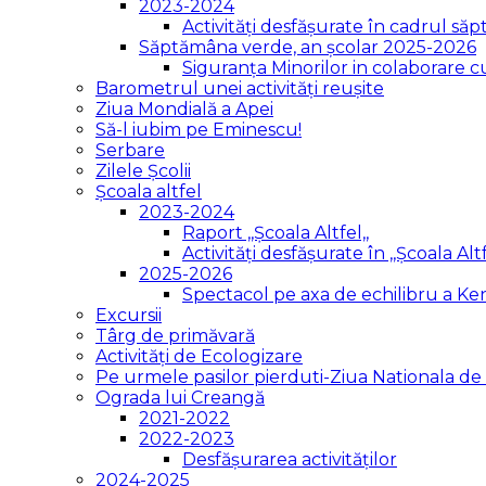
2023-2024
Activități desfășurate în cadrul săpt
Săptămâna verde, an școlar 2025-2026
Siguranța Minorilor in colaborare 
Barometrul unei activități reușite
Ziua Mondială a Apei
Să-l iubim pe Eminescu!
Serbare
Zilele Școlii
Școala altfel
2023-2024
Raport ,,Școala Altfel,,
Activități desfășurate în ,,Școala Altf
2025-2026
Spectacol pe axa de echilibru a K
Excursii
Târg de primăvară
Activități de Ecologizare
Pe urmele pasilor pierduti-Ziua Nationala 
Ograda lui Creangă
2021-2022
2022-2023
Desfășurarea activităților
2024-2025